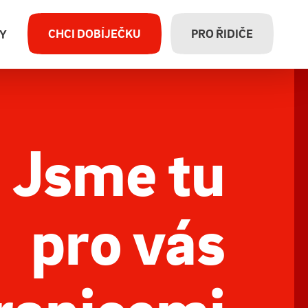
elektřina
Projekty
Naši zákazníci
CHCI DOBÍJEČKU
PRO ŘIDIČE
Y
Jsme tu
pro vás