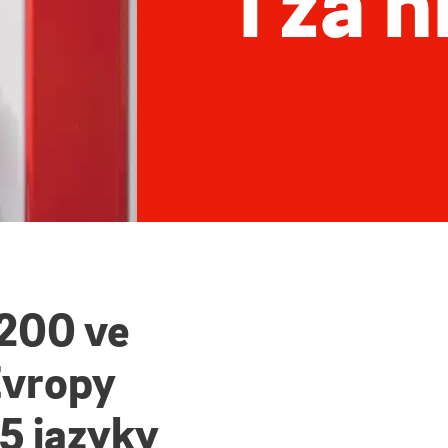
i za 
 200 ve
Evropy
5 jazyky