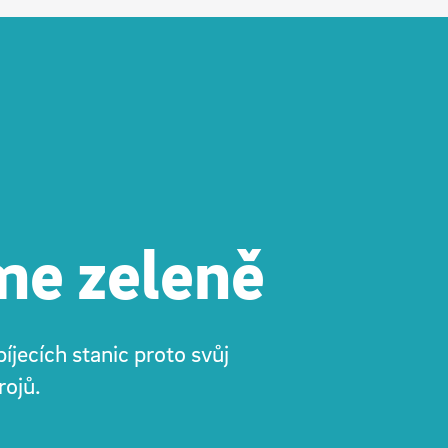
me zeleně
jecích stanic proto svůj
rojů.