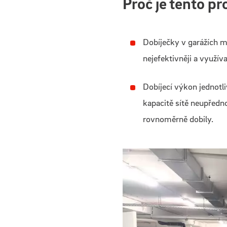
Proč je tento pr
Dobíječky v garážích m
nejefektivněji a využí
Dobíjecí výkon jednotli
kapacitě sítě neupředno
rovnoměrně dobily.