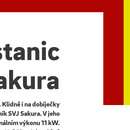
stanic
akura
Klidně i na dobíječky
ík SVJ Sakura. V jeho
imálním výkonu 11 kW.