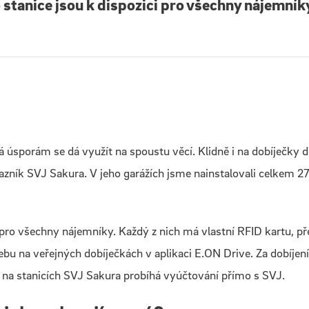
 stanice jsou k dispozici pro všechny nájemník
 úsporám se dá využít na spoustu věcí. Klidně i na dobíječky
kazník SVJ Sakura. V jeho garážích jsme nainstalovali celkem 27
i pro všechny nájemníky. Každý z nich má vlastní RFID kartu, př
bu na veřejných dobíječkách v aplikaci E.ON Drive. Za dobíjení 
í na stanicích SVJ Sakura probíhá vyúčtování přímo s SVJ.