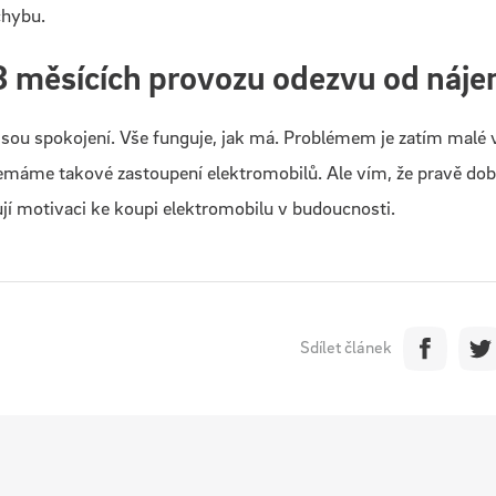
chybu.
3 měsících provozu odezvu od náj
, jsou spokojení. Vše funguje, jak má. Problémem je zatím malé 
emáme takové zastoupení elektromobilů. Ale vím, že pravě dobí
jí motivaci ke koupi elektromobilu v budoucnosti.
Sdílet článek