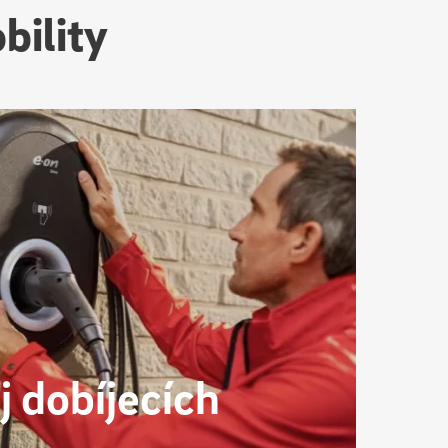
bility
 dobíjecích