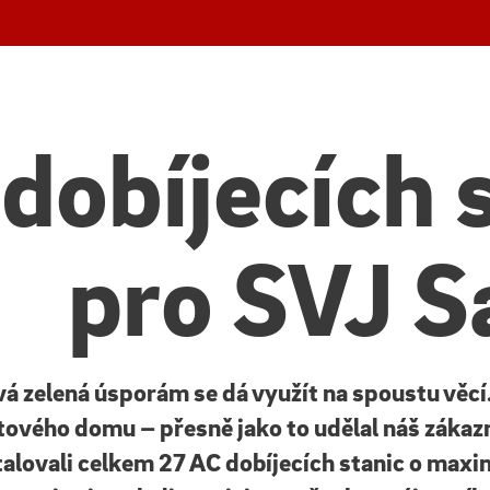
 dobíjecích 
pro SVJ S
 zelená úsporám se dá využít na spoustu věcí. 
tového domu – přesně jako to udělal náš zákazn
talovali celkem 27 AC dobíjecích stanic o max