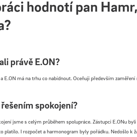
ráci hodnotí pan
Hamr,
a?
rali právě E.ON?
í a E.ON má na trhu co nabídnout. Oceňuji především zaměření 
m řešením spokojení?
jení jsme s celým průběhem spolupráce. Zástupci E.ONu byli od
i, to platilo. I rozpočet a harmonogram byly pořádku. Nedošlo 