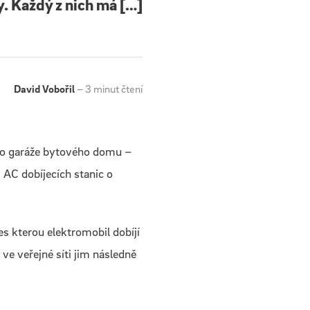
y. Každý z nich má […]
David Vobořil
– 3 minut čtení
 do garáže bytového domu –
 AC dobíjecích stanic o
es kterou elektromobil dobíjí
ve veřejné síti jim následně