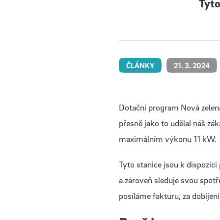
Tyto
ČLÁNKY
21. 3. 2024
Dotační program Nová zelená
přesně jako to udělal náš zá
maximálním výkonu 11 kW.
Tyto stanice jsou k dispozic
a zároveň sleduje svou spotře
posíláme fakturu, za dobíjen